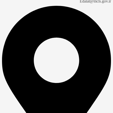
Edalat@mcls.gov.ir