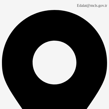
Edalat@mcls.gov.ir