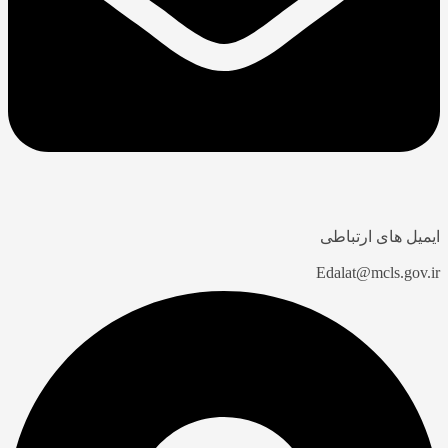
ایمیل های ارتباطی
Edalat@mcls.gov.ir