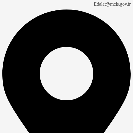
Edalat@mcls.gov.ir