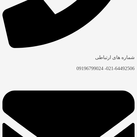
ره های ارتباطی
021-64492506- 09196