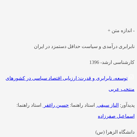
که امروزه فقر و نابرابری درآمدی یکی از مهم‌ترین علل مشکلات
سی و اجتماعی است و حداقل دستمزد یکی از سیاست‌هایی…
دازه متن
+
رابری درآمدی و سیاست حداقل دستمزد در ایران
ناسی ارشد- 1396
توسعه، نابرابری و قدرت: ارزیابی اقتصاد سیاسی در کشورهای
خب عربی
آور:
الناز سیفی
استاد راهنما:
حسین راغفر
استاد راهنما:
اعیل صفرزاده
شگاه الزهرا (س)