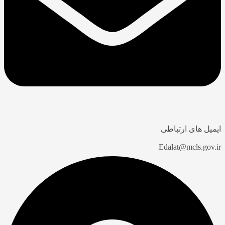
یل های ارتباطی
Edalat@mcls.gov