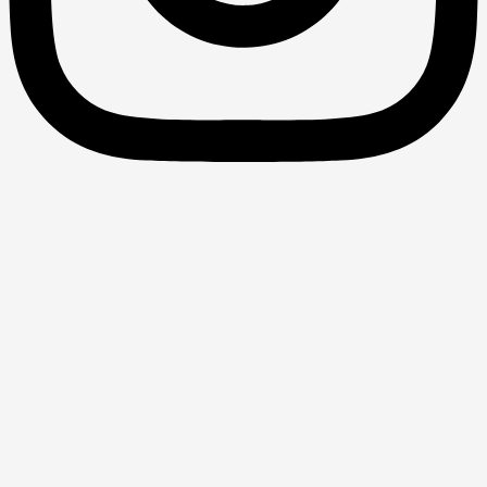
برابری درآمدی و سیاست حداقل دستمزد
 ایران
رابری درآمدی و سیاست حداقل دستمزد در ایران کارشناسی
ارشد- 1396 پدیدآور: الناز سیفی استاد راهنما: حسین راغفر استاد
نما: اسماعیل صفرزاده دانشگاه الزهرا (س) چکیده: با توجه به