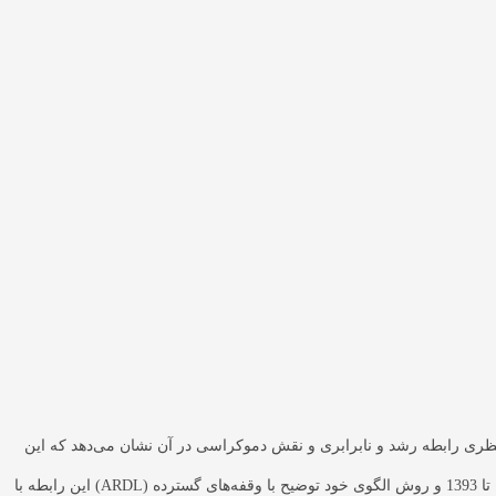
ی ‌نظری رابطه رشد و نابرابری و نقش دموکراسی در آن نشان می‌دهد که این
تأثیرات چندان روشن نبوده و بستگی به ماهیت نهادهای اقتصادی و سیاسی جوامع دارد. در این پایان‌نامه، با استفاده از اطلاعات سری‌های زمانی سال‌های 1350 تا 1393 و روش الگوی خود توضیح با وقفه‌های گسترده (ARDL) این رابطه با