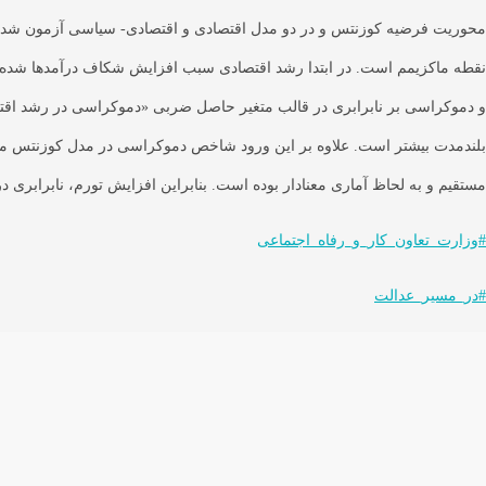
محوریت فرضیه کوزنتس و در دو مدل اقتصادی و اقتصادی- سیاسی آزمون شد. نت
نقطه ماکزیمم است. در ابتدا رشد اقتصادی سبب افزایش شکاف درآمدها شده و پ
و دموکراسی بر نابرابری در قالب متغیر حاصل ضربی «دموکراسی در رشد اقتصاد
بلندمدت بیشتر است. علاوه بر این ورود شاخص دموکراسی در مدل کوزنتس موجب 
مستقیم و به لحاظ آماری معنادار بوده است. بنابراین افزایش تورم، نابرابری د
#وزارت_تعاون_کار_و_رفاه_اجتماعی
#در_مسیر_عدالت