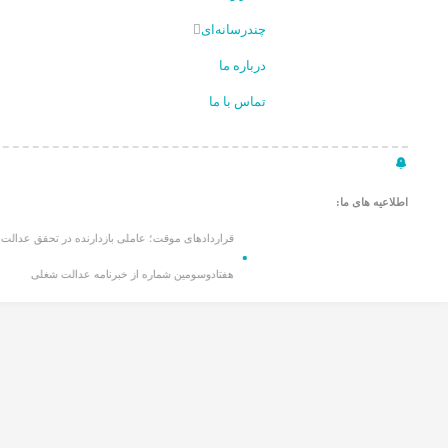
چندرسانه‌ای
درباره ما
تماس با ما
اطلاعیه های ما:
قراردادهای موقت؛ عاملی بازدارنده در تحقق عدالت شغ
هفتادوسومین شماره از خبرنامه عدالت شغلی
بررسی تاثیر دموکراسی بر روابط رشد اقتصادی با نابرابری درآمدی در ایران
چکیده: هدف از نگارش این پایان‌نامه بررسی تأثیر دموکراسی بر رابطه رشد اقتص