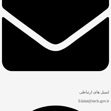
یل های ارتباطی
Edalat@mcls.gov