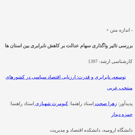
دیریت چکیده: عدالت از مفاهیم آرمانی است که بشر از ابتدای
یخ تمدن نسبت به آن شناخت اجمالی داشته و…
دازه متن
+
سی تاثیر واگذاری سهام عدالت بر کاهش نابرابری بین استان ها
ناسی ارشد- 1397
توسعه، نابرابری و قدرت: ارزیابی اقتصاد سیاسی در کشورهای
خب عربی
آور:
زهرا صحت
استاد راهنما:
کیومرث شهبازی
استاد راهنما:
ه دیدار
شگاه ارومیه، دانشکده اقتصاد و مدیریت