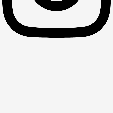
ثیر واگذاری سهام عدالت بر کاهش
برابری بین استان‌ها
سی تاثیر واگذاری سهام عدالت بر کاهش نابرابری بین استان ها
کارشناسی ارشد- 1397 پدیدآور: زهرا صحت استاد راهنما: کیومرث
ازی استاد راهنما: حمزه دیدار دانشگاه ارومیه، دانشکده اقتصاد