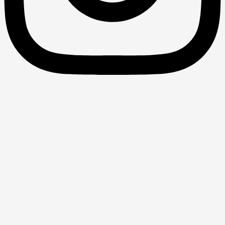
برساخت اجتماعی تفاوت جنسیت در کلاس
درس دانشگاهی
عنوان کتاب: برساخت اجتماعی تفاوت جنسیت در کلاس درس
دانشگاهی نویسنده: کرم حبیب‌پورگتابی ناشر: پژوهشکده مطالعات
فرهنگی و اجتماعی سال انتشار: 1398 کتاب پیشِ رو، نخستین