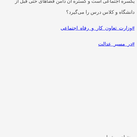
یکسره اجتماعی است و گستره آن دامن فضاهای حتی قبل از
دانشگاه و کلاس درس را می‌گیرد؟
#وزارت_تعاون_کار_و_رفاه_اجتماعی
#در_مسیر_عدالت