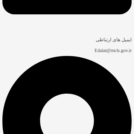
ایمیل های ارتباطی
Edalat@mcls.gov.ir