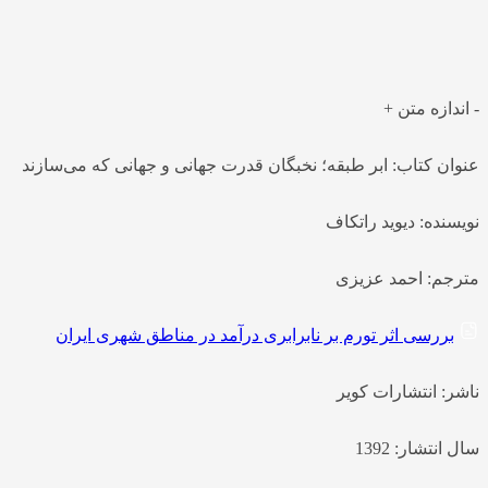
آمریکایی است که درباره حکومت جهانی صحبت می‌کند. راتکاف در
این کتاب مدعی شده است، جمعیت شش‌میلیاردی کره زمین…
-
اندازه متن
+
عنوان کتاب: ابر طبقه؛ نخبگان قدرت جهانی و جهانی که می‌سازند
نویسنده: دیوید راتکاف
مترجم: احمد عزیزی
بررسی اثر تورم بر نابرابری درآمد در مناطق شهری ایران
ناشر: انتشارات کویر
سال انتشار: 1392