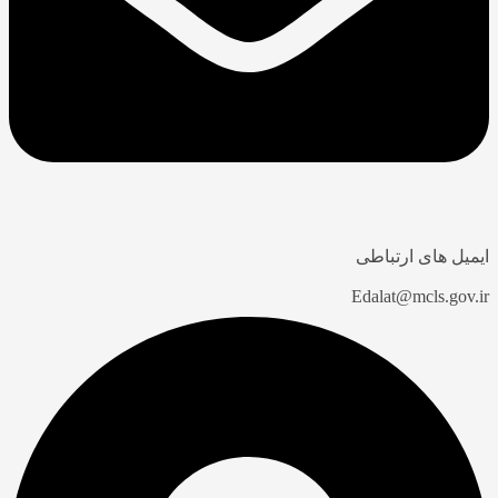
ایمیل های ارتباطی
Edalat@mcls.gov.ir