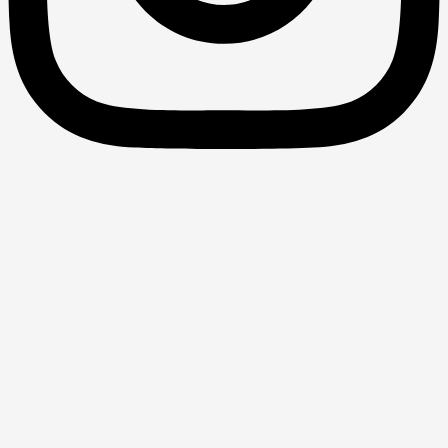
اثر تغییرات ساختار اقتصادی بر نابرابری
درآمدی
اثر تغییرات ساختار اقتصادی بر نابرابری درآمدی در ایران، 1360-
1393 محمدحسن فطرس و مرضیه رسولی، دوفصلنامه سیاست
گذاری پیشرفت اقتصادی، دوره 4، شماره 1، 1395 چکیده: تغییر