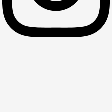
چالش‌های سیاست‌گذاری بر مبنای عدالت
جنسیتی
موانع و چالش‌های سیاست گذاری بر مبنای عدالت جنسیتی سوسن
باستانی و کوثر خسروی دهقی، مسائل اجتماعی ایران، سال دهم،
شماره 2، 1398 چکیده: طرح مفهوم عدالت جنسیتی همواره