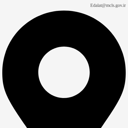
Edalat@mcls.gov.ir