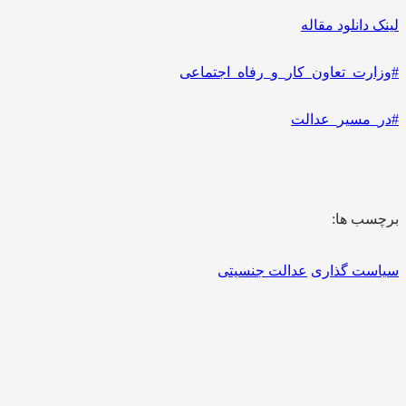
لینک دانلود مقاله
#وزارت_تعاون_کار_و_رفاه_اجتماعی
#در_مسیر_عدالت
برچسب ها:
سیاست گذاری
عدالت جنسیتی