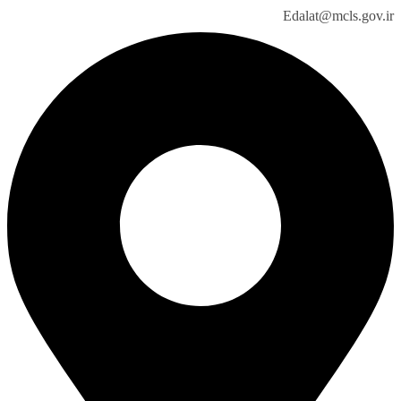
Edalat@mcls.gov.ir