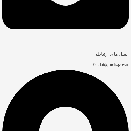
ایمیل های ارتباطی
Edalat@mcls.gov.ir