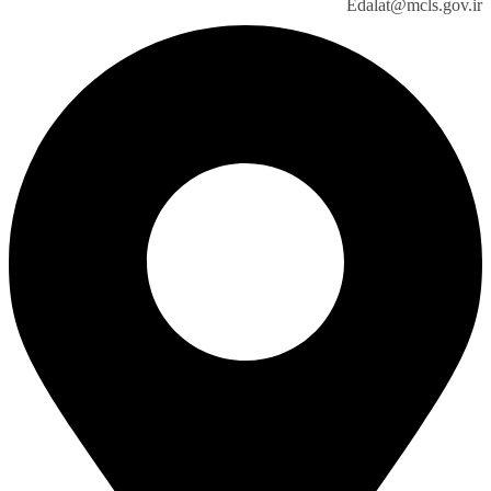
Edalat@mcls.gov.ir