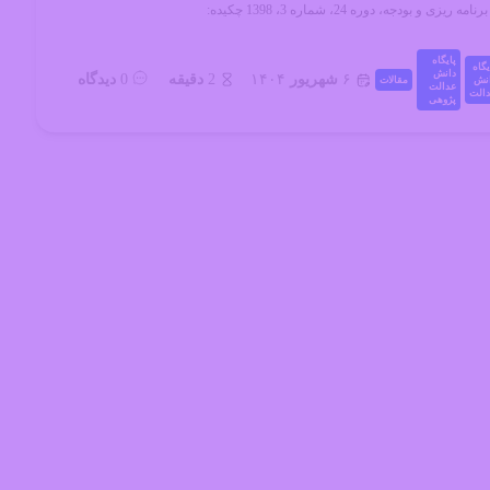
یزی و بودجه، دوره 24، شماره 3، 1398 چکیده:
پایگاه
یگاه
دانش
۶
شهریور
۱۴۰۴
2
دقیقه
0
دیدگاه
نش
مقالات
عدالت
الت
پژوهی