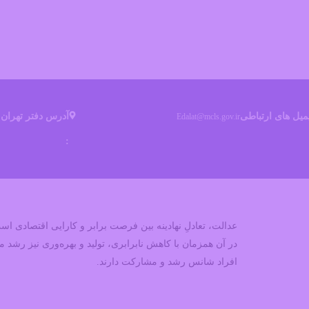
میل های ارتباطی
آدرس دفتر تهران
Edalat@mcls.gov.ir
ت
:
و
عدالت، تعادلِ نهادینه بین فرصت برابر و کارایی اقتصادی اس
در آن همزمان با کاهش نابرابری، تولید و بهره‌وری نیز رشد می
افراد شانس رشد و مشارکت دارند.