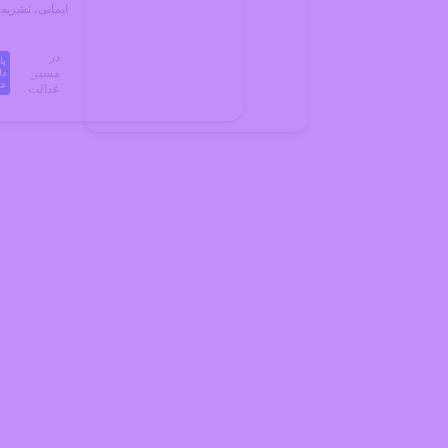
ایمانی، نشریه برنامه ر
دسته
بندی
در
پا
مسیر
دا
عد
موضوعی
عدالت
چندرسانه‌ای
درباره
ما
تماس
با
ما