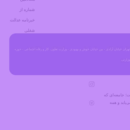
شماره از
خبرنامه عدالت
شغلی
هران خیابان آزادی - بین خیابان خوش و بهبودی - وزارت تعاون، کار و رفاه اجتماعی - حوزه
زارتی
ت؛ جامعه‌ای که
‌یابد و همه