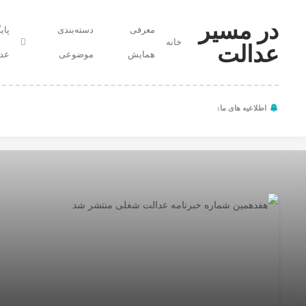
در مسیر
معرفی
دسته‌بندی
پای
خانه
عدالت
در
همایش
موضوعی
عدا
مسیر
عدالت
اطلاعیه های ما:
تجارب ملی
معرفی
تجارب جهانی
همایش
گزارش سیاستی
گزارش تفصیلی
اخبار
ضرورت پیوست عدال
و
پیوست عدالت مصوبا
اطلاعیه‌ها
خبرنامه