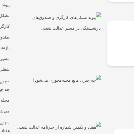
پیوند
تشکل‌
کارگر
صندوق
بازنش
مسیر 
شغلی
۲۴
تیر
چه چی
محله‌
می‌شو
۲۰
تیر
هفتاد 