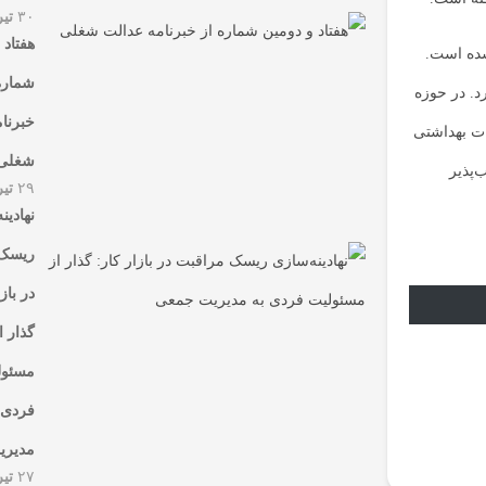
۳۰
تیر
هفتاد 
شده است.
شماره
. در حوزه
خبرنا
ات بهداشتی
شغلی
‌پذیر
۲۹
تیر
نهادین
ریسک 
در باز
گذار ا
مسئول
فردی 
مدیری
۲۷
تیر