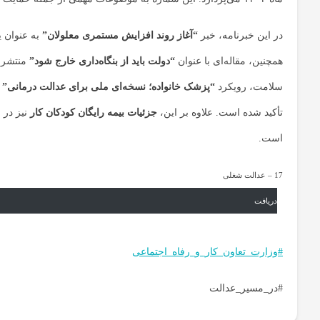
در این خبرنامه، خبر
“آغاز روند افزایش مستمری معلولان”
به عنوان 
همچنین، مقاله‌ای با عنوان
“دولت باید از بنگاه‌داری خارج شود”
منتشر ش
سلامت، رویکرد
“پزشک خانواده؛ نسخه‌ای ملی برای عدالت درمانی”
م
تأکید شده است. علاوه بر این،
جزئیات بیمه رایگان کودکان کار
نیز در 
است.
17 – عدالت شغلی
دریافت
#وزارت_تعاون_کار_و_رفاه_اجتماعی
#در_مسیر_عدالت