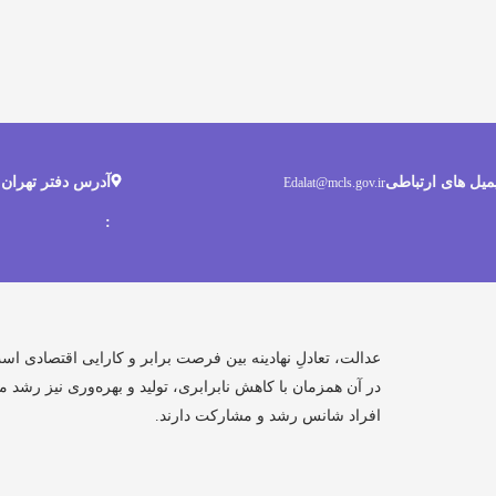
میل های ارتباطی
آدرس دفتر تهران
Edalat@mcls.gov.ir
ت
:
و
عدالت، تعادلِ نهادینه بین فرصت برابر و کارایی اقتصادی اس
در آن همزمان با کاهش نابرابری، تولید و بهره‌وری نیز رشد می
افراد شانس رشد و مشارکت دارند.