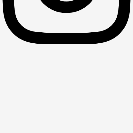
ولت اسلامی و نظام توزیع درآمد
نوان کتاب: دولت اسلامی و نظام توزیع درآمد نویسنده: وهاب قلیچ
ناشر: دانشگاه امام صادق (ع) سال انتشار: 1396 عدالت اقتصادی
فهومی بسیار عام و بسیط دارد که نظریه‌پردازان و اندیشمندان هر
ک به‌مقتضای فضای فکری خود به آن توجه کرده‌اند. دراین‌بین توزیع