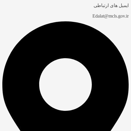
یمیل های ارتباطی
Edalat@mcls.gov.i