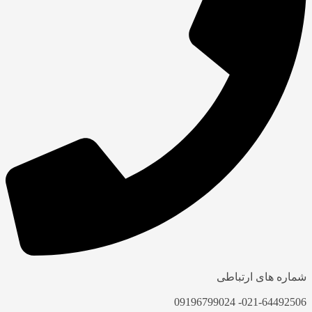
ماره های ارتباطی
021-64492506- 0919679902