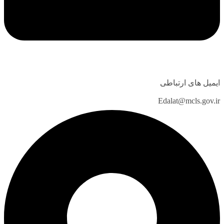
ایمیل های ارتباطی
Edalat@mcls.gov.ir